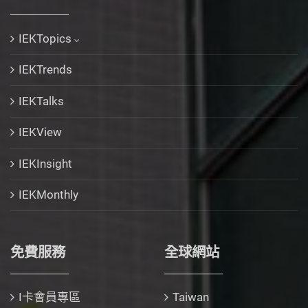
IEKTopics
IEKTrends
IEKTalks
IEKView
IEKInsight
IEKMonthly
免費服務
全球網站
I卡會員專區
Taiwan