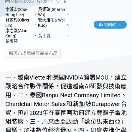
2022/07/25
2211
18
李淑宏(Shu-
吳佩玲(Sharon
、
、
Hung Lee)
Wu)
林家毅(Oliver
郭大維(Da-Wei
、
、
訂閱(0)
Lin)
Kuo)
康志堅(Alan
、
、
Kang)
黃于真
黎淑慧
新興市場商機與產業布局
一、越南Viettel和美國NVIDIA簽署MOU，建立
戰略合作夥伴關係，促進越南AI研發與技術應
用。二、泰國Banpu Next Company Limited、
Cherdchai Motor Sales和新加坡Durapower合
資，預計2023年在泰國呵叻府建立鋰離子電池
組裝廠。三、馬來西亞啟動「數位馬來西亞」
倡議，加速數位經濟發展。四、印度先進化學