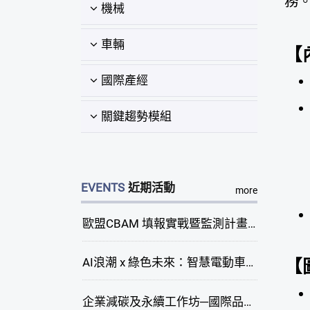
務
機械
車輛
【
國際產經
關鍵趨勢模組
EVENTS
近期活動
more
歐盟CBAM 填報實戰暨監測計畫說明會(臺中場)
AI浪潮 x 綠色未來：智慧電動車新商機研討會
【
企業減碳及永續工作坊─國際品牌綠色供應鏈永續管理與實務演練(臺中場)