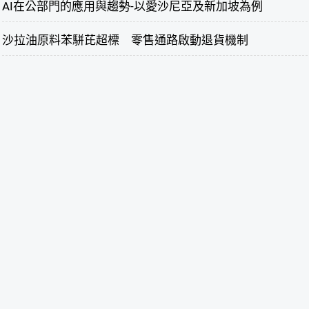
AI在公部門的應用與趨勢-以愛沙尼亞及新加坡為例
沙拉油原料苯駢芘超標 零售通路啟動退貨機制