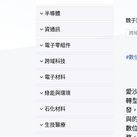
半導體
魏于翔
資通訊
跨
電子零組件
#數位
跨域科技
電子材料
愛
綠能與環境
轉
石化材料
發
與
生技醫療
數