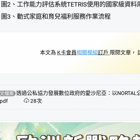
圖2、工作能力評估系統TETRIS使用的國家級資料
圖3、動式家庭和育兒福利服務作業流程
本文為
K卡會員
相關模組
訂戶
限閱文章， 
透過公私協力發展數位政府的愛沙尼亞：以NORTAL
文檔案
pdf
28次