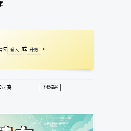
庫
請先
或
。
登入
升級
公司為
下載檔案