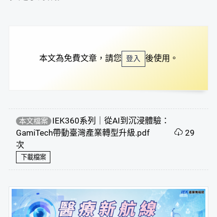
本文為免費文章，請您
後使用。
登入
IEK360系列｜從AI到沉浸體驗：
本文檔案
GamiTech帶動臺灣產業轉型升級.pdf
29
次
下載檔案