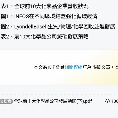
表1、全球前10大化學品企業營收狀況
圖1、INEOS在不同區域結盟強化循環經濟
圖2、LyondellBasell生質/物理/化學回收並進發展
表2、前10大化學品公司減碳發展策略
本文為
K卡會員
相關模組
訂戶
限閱文章， 
全球前十大化學品公司發展動態(下).pdf
10
文檔案