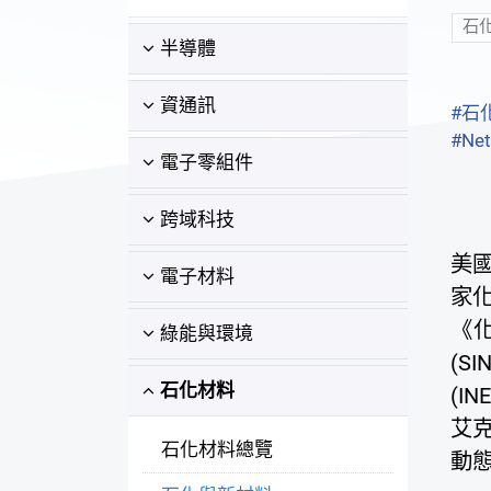
石
半導體
資通訊
#石
#Net
電子零組件
跨域科技
美國
電子材料
家
《
綠能與環境
(S
石化材料
(I
艾克
石化材料總覽
動