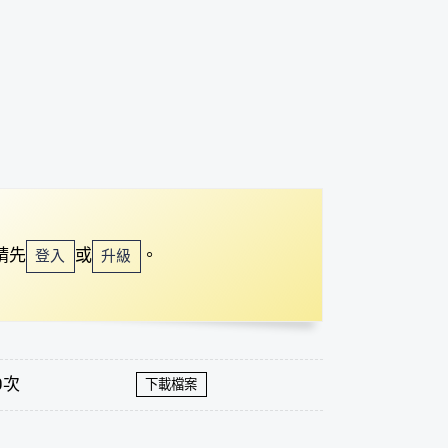
請先
或
。
登入
升級
0次
下載檔案