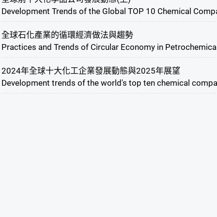
Development Trends of the Global TOP 10 Chemical Compa
全球石化產業的循環經濟做法與趨勢
Practices and Trends of Circular Economy in Petrochemical
2024年全球十大化工企業發展動態與2025年展望
Development trends of the world's top ten chemical compa