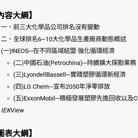
內容大綱】
一、前三大化學品公司排名沒有變動
二、全球排名6~10大化學品生產廠商動態概述
(一)INEOS─在不同區域結盟 強化循環經濟
(二)中國石油(Petrochina)─持續擴大探
(三)LyondellBassell─實踐塑膠循環新經濟
(四)LG Chem─宣布2050年淨零排放
(五)ExxonMobil─積極發展塑膠先進回收以及
IEK
View
圖表大綱】