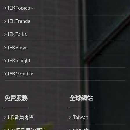
IEKTopics
IEKTrends
IEKTalks
IEKView
IEKInsight
IEKMonthly
免費服務
全球網站
I卡會員專區
Taiwan