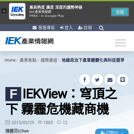
兼具熱度 廣度 深度的趨勢神器
×
安裝
IEK產業情報網
FREE - In Google Play
客服專區
登入
註冊
Home
產業焦點
國際產經
地緣政治下產業鏈變化與科技競爭
IEKView：穹頂之
F
下 霧霾危機藏商機
2015/03/29
1885
12
陳麗芬(Chen
訂閱(0)