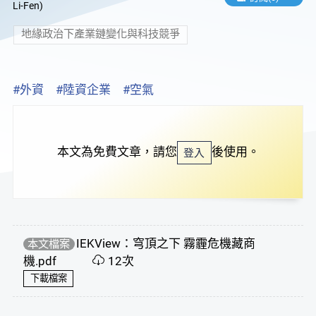
Li-Fen)
地緣政治下產業鏈變化與科技競爭
#外資
#陸資企業
#空氣
本文為免費文章，請您
後使用。
登入
IEKView：穹頂之下 霧霾危機藏商
本文檔案
機.pdf
12次
下載檔案