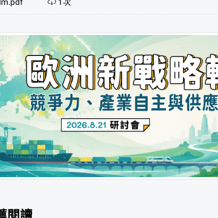
lm.pdf
1次
薦閱讀