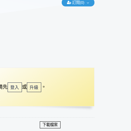
訂閱(0)
請先
或
。
登入
升級
下載檔案