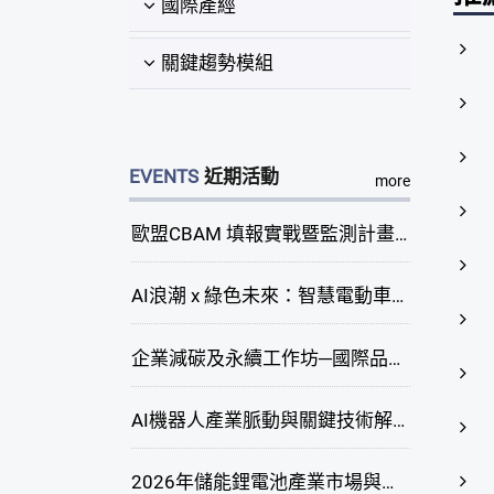
國際產經
關鍵趨勢模組
EVENTS
近期活動
more
歐盟CBAM 填報實戰暨監測計畫說明會(臺中場)
AI浪潮 x 綠色未來：智慧電動車新商機研討會
企業減碳及永續工作坊─國際品牌綠色供應鏈永續管理與實務演練(臺中場)
AI機器人產業脈動與關鍵技術解析研討會
2026年儲能鋰電池產業市場與技術發展線上研討會