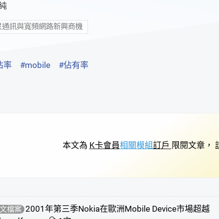
純
星通訊與寬頻網路新興商機
佔率
#mobile
#佔有率
本文為
K卡會員
相關模組
訂戶
限閱文章， 
2001年第三季Nokia在歐洲Mobile Device市場超越
文檔案