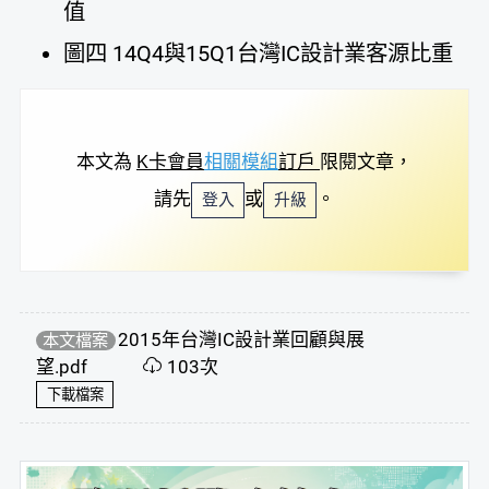
值
圖四 14Q4與15Q1台灣IC設計業客源比重
本文為
K卡會員
相關模組
訂戶
限閱文章，
請先
或
。
登入
升級
2015年台灣IC設計業回顧與展
本文檔案
望.pdf
103次
下載檔案