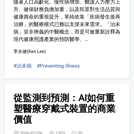
隨著人口高齡化、慢性病增加、醫護人力壓力上
升、健保財務負擔加重，以及民眾對生活品質與
健康壽命的重視提升，單純依靠「疾病發生後再
治療」的醫療模式已難以支撐未來需求。「治未
病」並非狹義的中醫概念，而是可被重新詮釋為
現代健康照護產業的預防醫學、...
李永健(Ken Lee)
#治未病
#Preventing Illness
#健康價值鏈
#Healt
6
從監測到預測：AI如何重
塑醫療穿戴式裝置的商業
價值
2026/07/06
1303
20