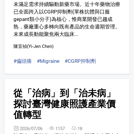
未滿足需求持續驅動新藥市場。近十年藥物治療
已全面跨入以CGRP抑制劑(單株抗體與口服
gepant類小分子)為核心，惟商業開發已趨成
熟，藥廠重心多轉向既有產品的生命週期管理。
未來成長動能聚焦兩大臨床...
陳宜禎(Yi-Jen Chen)
#偏頭痛
#Migraine
#CGRP抑制劑
#CGRP Inhibit
5
從「治病」到「治未病」
探討臺灣健康照護產業價
值轉型
2026/07/06
1157
18