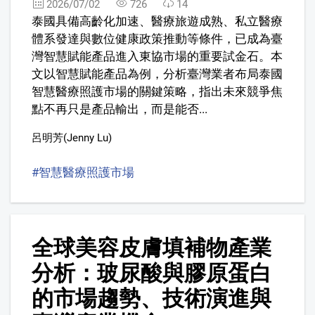
2026/07/02
726
14
泰國具備高齡化加速、醫療旅遊成熟、私立醫療
體系發達與數位健康政策推動等條件，已成為臺
灣智慧賦能產品進入東協市場的重要試金石。本
文以智慧賦能產品為例，分析臺灣業者布局泰國
智慧醫療照護市場的關鍵策略，指出未來競爭焦
點不再只是產品輸出，而是能否...
呂明芳(Jenny Lu)
#智慧醫療照護市場
#Smart Healthcare Market
#
9
全球美容皮膚填補物產業
分析：玻尿酸與膠原蛋白
的市場趨勢、技術演進與