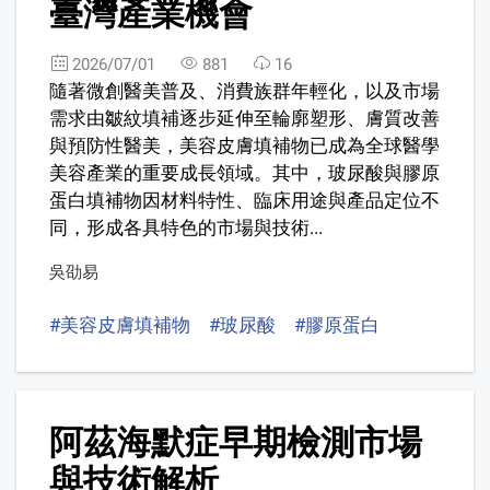
臺灣產業機會
2026/07/01
881
16
隨著微創醫美普及、消費族群年輕化，以及市場
需求由皺紋填補逐步延伸至輪廓塑形、膚質改善
與預防性醫美，美容皮膚填補物已成為全球醫學
美容產業的重要成長領域。其中，玻尿酸與膠原
蛋白填補物因材料特性、臨床用途與產品定位不
同，形成各具特色的市場與技術...
吳劭易
#美容皮膚填補物
#玻尿酸
#膠原蛋白
#Aesthetic 
10
阿茲海默症早期檢測市場
與技術解析