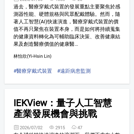
過去，醫療穿戴式裝置的發展重點主要聚焦於感
測器性能、硬體規格與民眾配戴體驗。然而，隨
著人工智慧(AI)快速演進，醫療穿戴式裝置的價
值不再只聚焦在裝置本身，而是如何將持續蒐集
的健康資料轉化為可輔助臨床決策、改善健康結
果及創造醫療價值的健康醫...
林怡欣(Yi-Hsin Lin)
#醫療穿戴式裝置
#遠距病患監測
#價值醫療
#Me
7
IEKView：量子人工智慧
FREE
產業發展機會與挑戰
2026/07/02
2915
47