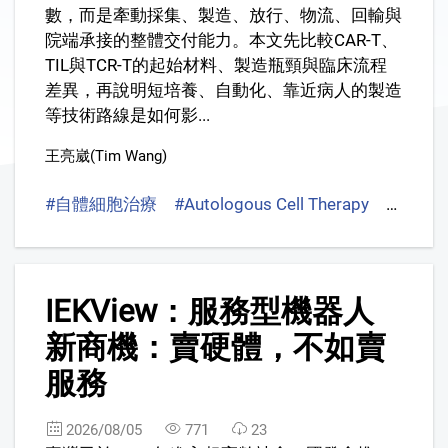
數，而是牽動採集、製造、放行、物流、回輸與
院端承接的整體交付能力。本文先比較CAR-T、
TIL與TCR-T的起始材料、製造瓶頸與臨床流程
差異，再說明短培養、自動化、靠近病人的製造
等技術路線是如何影...
王亮崴(Tim Wang)
#自體細胞治療
#Autologous Cell Therapy
#快速
2
IEKView：服務型機器人
FREE
新商機：賣硬體，不如賣
服務
2026/08/05
771
23