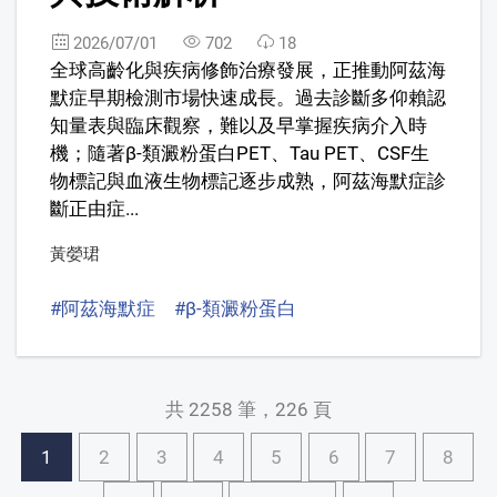
2026/07/01
702
18
全球高齡化與疾病修飾治療發展，正推動阿茲海
默症早期檢測市場快速成長。過去診斷多仰賴認
知量表與臨床觀察，難以及早掌握疾病介入時
機；隨著β-類澱粉蛋白PET、Tau PET、CSF生
物標記與血液生物標記逐步成熟，阿茲海默症診
斷正由症...
黃嫈珺
#阿茲海默症
#β-類澱粉蛋白
#血液生物標記技術
共 2258 筆，226 頁
1
2
3
4
5
6
7
8