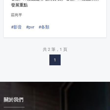
發展重點
莊尚平
#影音
#pvr
#各類
共 2 筆，1 頁
1
關於我們