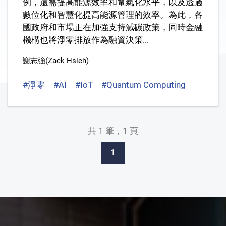
例，還需提高能源效率和電氣化水平，以及透過
數位化和智慧化提高能源管理的效率。為此，各
國政府和市場正在加強支持減碳政策，同時金融
機構也將淨零排放作為融資決策...
謝志強(Zack Hsieh)
#淨零
#AI
#IoT
#Quantum Computing
#Blockc
共 1 筆，1 頁
1