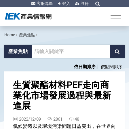
客服專區
登入
註冊
Home
產業焦點
產業焦點
依日期排序
依點閱排序
1
生質聚酯材料PEF走向商
業化市場發展過程與最新
進展
2022/12/09
2861
48
氣候變遷以及環境污染問題日益突出，在世界向