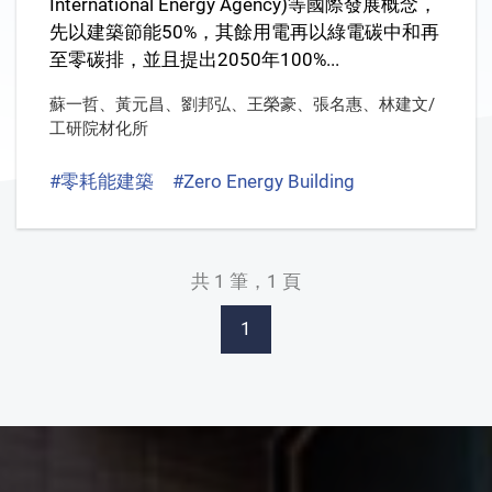
International Energy Agency)等國際發展概念，
先以建築節能50%，其餘用電再以綠電碳中和再
至零碳排，並且提出2050年100%...
蘇一哲
、
黃元昌
、
劉邦弘
、
王榮豪
、
張名惠
、
林建文/
工研院材化所
#零耗能建築
#Zero Energy Building
#ZEB
#氣凝
共 1 筆，1 頁
1