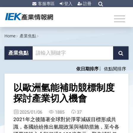
客服專區
登入
註冊
Home
產業焦點
產業焦點
依日期排序
依點閱排序
1
以歐洲氫能補助競標制度
探討產業切入機會
2025/01/06
1885
37
2021年之後隨著全球對於淨零減碳目標形成共
識，各國紛紛推出氫能政策與補助措施，至今各