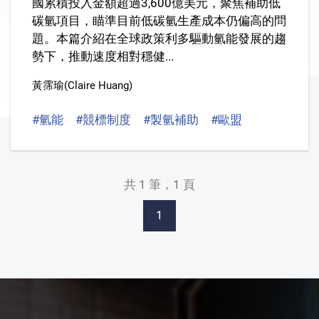
國累積投入金額超過3,600億美元，聚焦補助低
碳氫項目，瞄準目前低碳氫生產成本仍偏高的問
題。本篇介紹在全球政策利多驅動氫能發展的趨
勢下，推動速度相對穩健...
黃霈瑜(Claire Huang)
#氫能
#競標制度
#製氫補助
#歐盟
#淨零排放
共 1 筆，1 頁
1