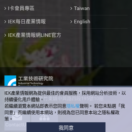
I卡會員專區
Taiwan
IEK每日產業情報
English
IEK產業情報網LINE官方
版權所有 © 工業技術研究院 產業科技國際策略發展所
IEK產業情報網為提供最佳的會員服務，採用網站分析技術，以
310 臺灣新竹縣竹東鎮中興路四段195號10館
持續優化用戶體驗。
+886-3-5912340
若繼續瀏覽本網站即表示您同意
隱私權
聲明。 若您未點選「我
同意」而繼續使用本網站，則視為您已同意本站之隱私權政
策。
ContactUs
SiteMap
我同意