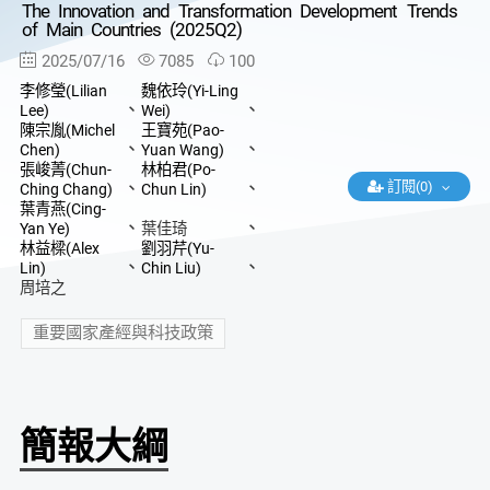
The Innovation and Transformation Development Trends
of Main Countries (2025Q2)
2025/07/16
7085
100
李修瑩(Lilian
魏依玲(Yi-Ling
、
、
Lee)
Wei)
陳宗胤(Michel
王寶苑(Pao-
、
、
Chen)
Yuan Wang)
張峻菁(Chun-
林柏君(Po-
、
、
訂閱(0)
Ching Chang)
Chun Lin)
葉青燕(Cing-
、
、
Yan Ye)
葉佳琦
林益樑(Alex
劉羽芹(Yu-
、
、
Lin)
Chin Liu)
周培之
重要國家產經與科技政策
簡報大綱