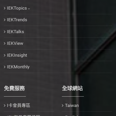
IEKTopics
IEKTrends
IEKTalks
IEKView
IEKInsight
IEKMonthly
免費服務
全球網站
I卡會員專區
Taiwan