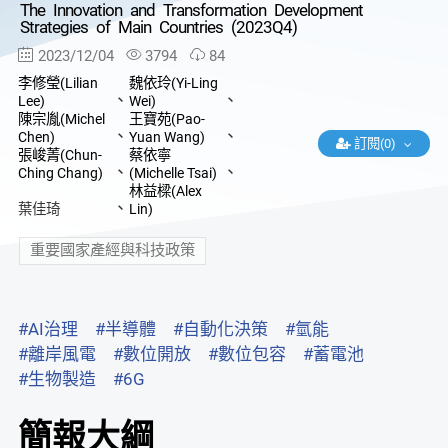
The Innovation and Transformation Development
Strategies of Main Countries (2023Q4)
2023/12/04
3794
84
李修瑩(Lilian
魏依玲(Yi-Ling
、
、
Lee)
Wei)
陳宗胤(Michel
王寶苑(Pao-
、
、
Chen)
Yuan Wang)
訂閱(0)
張峻菁(Chun-
蔡依寧
、
、
Ching Chang)
(Michelle Tsai)
林益樑(Alex
、
葉佳琦
Lin)
重要國家產經與科技政策
#AI治理
#半導體
#自動化決策
#氫能
#離岸風電
#數位開放
#數位包容
#蓄電池
#生物製造
#6G
簡報大綱