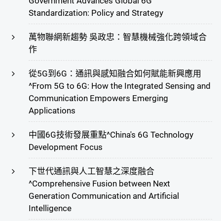
Government Advances Global 6G
Standardization: Policy and Strategy
萬物聯網新趨勢 吳政忠：智慧機械強化跨領域合
作
從5G到6G：通訊與感知融合如何賦能新興應用
^From 5G to 6G: How the Integrated Sensing and
Communication Empowers Emerging
Applications
中國6G技術發展重點^China's 6G Technology
Development Focus
下世代通訊與人工智慧之深度融合
^Comprehensive Fusion between Next
Generation Communication and Artificial
Intelligence