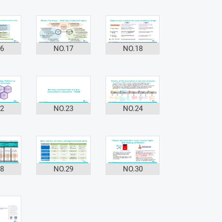
16
NO.17
NO.18
22
NO.23
NO.24
28
NO.29
NO.30