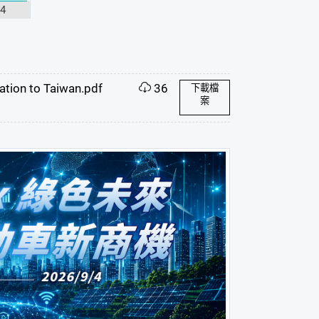
34
cation to Taiwan.pdf
36
下載檔
案