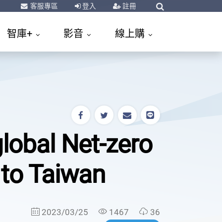
客服專區
登入
註冊
智庫+
影音
線上購
global Net-zero
 to Taiwan
2023/03/25
1467
36