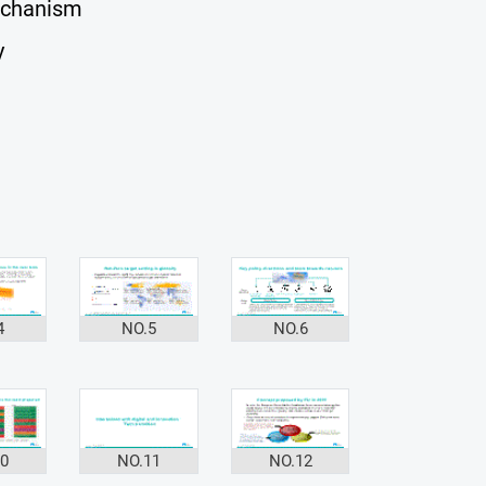
echanism
y
4
NO.5
NO.6
10
NO.11
NO.12