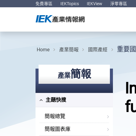
免費專區
IEKTopics
IEKView
淨零專區
重要國
Home
產業簡報
國際產經
簡報
產業
I
主題快搜
f
簡報總覽
簡報圖表庫