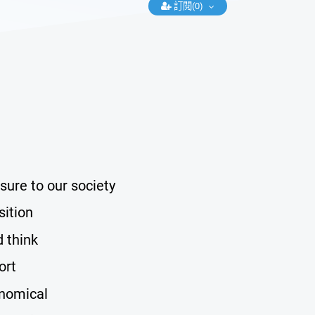
訂閱(0)
ure to our society
sition
 think
ort
onomical