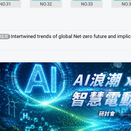
NO.31
NO.32
NO.33
NO.
Intertwined trends of global Net-zero future and impli
檔案