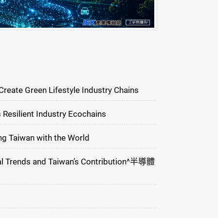
eate Green Lifestyle Industry Chains
 Resilient Industry Ecochains
g Taiwan with the World
bal Trends and Taiwan’s Contribution^半導體