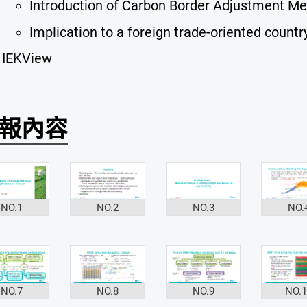
Introduction of Carbon Border Adjustment M
Implication to a foreign trade-oriented countr
IEKView
報內容
NO.1
NO.2
NO.3
NO.
NO.7
NO.8
NO.9
NO.