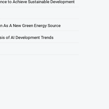
ience to Achieve Sustainable Development
n As A New Green Energy Source
ysis of AI Development Trends