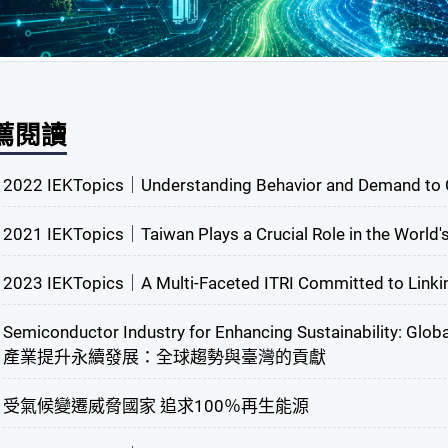
薦閱讀
2022 IEKTopics｜Understanding Behavior and Demand to Cr
2021 IEKTopics｜Taiwan Plays a Crucial Role in the World's
2023 IEKTopics｜A Multi-Faceted ITRI Committed to Linkin
Semiconductor Industry for Enhancing Sustainability: Glo
產業提升永續發展：全球趨勢與臺灣的貢獻
受氣候變遷威脅國家 追求100％再生能源