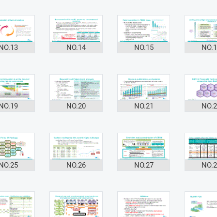
NO.13
NO.14
NO.15
NO.
NO.19
NO.20
NO.21
NO.
NO.25
NO.26
NO.27
NO.