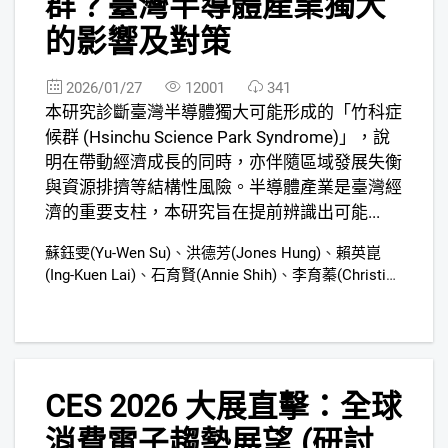
群？臺灣半導體產業獨大
的影響及對策
2026/01/27
12001
341
本研究診斷臺灣半導體獨大可能形成的「竹科症
候群 (Hsinchu Science Park Syndrome)」，說
明在帶動經濟成長的同時，亦伴隨區域發展失衡
與資源排擠等結構性風險。半導體產業是臺灣經
濟的重要支柱，本研究旨在提前辨識出可能...
蘇鈺雯(Yu-Wen Su)
、
洪德芳(Jones Hung)
、
賴英崑
(Ing-Kuen Lai)
、
石育賢(Annie Shih)
、
李育蓁(Christine
Li)
、
姚雨欣(Rain Yao)
、
許雅勛(Ya-Syun Syu)
、
王俊麒
(Archie Wang)
、
陳佳楹(Chia-Ying Chen)
、
李修瑩
(Lilian Lee)
、
魏依玲(Yi-Ling Wei)
、
游佩芬(Pei-Fen
You)
、
吳雨璇
9
CES 2026 大展直擊：全球
消費電子趨勢展望 (研討