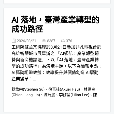
3
AI 落地，臺灣產業轉型的
FREE
成功路徑
2026/03/21
8387
376
工研院蘇孟宗協理於3月21日參加非凡電視台於
高雄智慧城市展舉辦之 「AI領航：產業轉型趨
勢與新商機論壇」，以「AI 落地，臺灣產業轉
型的成功路徑」為演講主題。以下為簡報重點：
AI驅動組織效益：效率提升與價值創造 AI驅動
產業變革：...
蘇孟宗(Stephen Su)
、
徐富桂(Akuei Hsu)
、
林建良
(Chien Liang Lin)
、
陳瑞鵬
、
李修瑩(Lilian Lee)
、
陳嘉
茹(Chia-Ju Chen)
、
王楨(Ollie Wang)
、
鄭舒涵