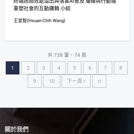
終端透過效能溢出與落實AI普及 邊緣與行動端
重塑社會的互動邏輯 小結
王宣智(Hsuan-Chih Wang)
共 738 筆，74 頁
1
2
3
4
5
6
7
8
下一頁
9
10
下一頁
|
關於我們