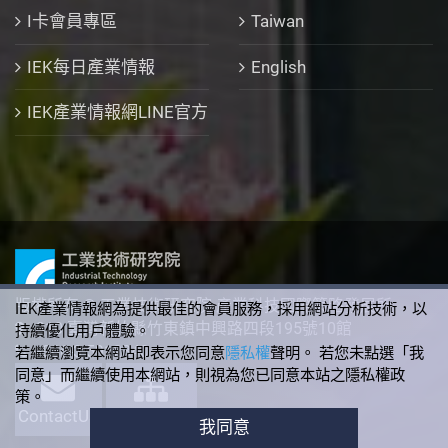
I卡會員專區
Taiwan
IEK每日產業情報
English
IEK產業情報網LINE官方
版權所有 © 工業技術研究院 產業科技國際策略發展所
IEK產業情報網為提供最佳的會員服務，採用網站分析技術，以
310 臺灣新竹縣竹東鎮中興路四段195號10館
持續優化用戶體驗。
+886-3-5912340
若繼續瀏覽本網站即表示您同意
隱私權
聲明。 若您未點選「我
同意」而繼續使用本網站，則視為您已同意本站之隱私權政
策。
ContactUs
SiteMap
我同意