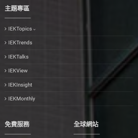
主題專區
IEKTopics
IEKTrends
IEKTalks
IEKView
IEKInsight
IEKMonthly
免費服務
全球網站