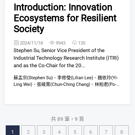
FREE
Introduction: Innovation
Ecosystems for Resilient
Society
2024/11/18
9943
135
Stephen Su, Senior Vice President of the
Industrial Technology Research Institute (ITRI)
and as the Co-Chair for the 20...
蘇孟宗(Stephen Su)
、
李修瑩(Lilian Lee)
、
魏依玲(Yi-
Ling Wei)
、
張峻菁(Chun-Ching Chang)
、
林柏君(Po-
Chun Lin)
、
謝維航(Wai-Hang Hsieh)
、
簡秀怡(Karen
Chien)
共 89 筆，9 頁
1
2
3
4
5
6
7
8