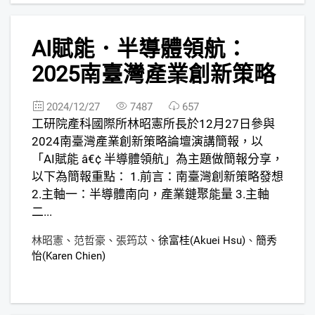
8
AI賦能．半導體領航：
FREE
2025南臺灣產業創新策略
2024/12/27
7487
657
工研院產科國際所林昭憲所長於12月27日參與
2024南臺灣產業創新策略論壇演講簡報，以
「AI賦能 â€¢ 半導體領航」為主題做簡報分享，
以下為簡報重點： 1.前言：南臺灣創新策略發想
2.主軸一：半導體南向，產業鏈聚能量 3.主軸
二...
林昭憲
、
范哲豪
、
張筠苡
、
徐富桂(Akuei Hsu)
、
簡秀
怡(Karen Chien)