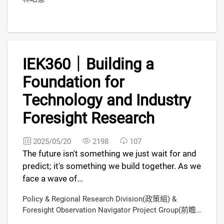
6
IEK360｜Building a
FREE
Foundation for
Technology and Industry
Foresight Research
2025/05/20
2198
107
The future isn't something we just wait for and
predict; it's something we build together. As we
face a wave of...
Policy & Regional Research Division(政策組) &
Foresight Observation Navigator Project Group(前瞻
觀測航海家計畫小組)&Chen Li-Fen ,Deputy Division