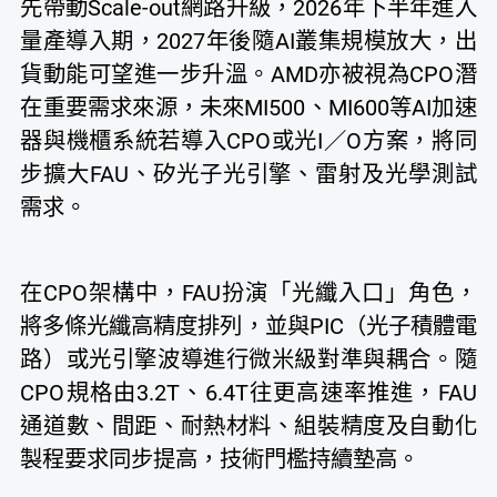
先帶動Scale-out網路升級，2026年下半年進入
量產導入期，2027年後隨AI叢集規模放大，出
貨動能可望進一步升溫。AMD亦被視為CPO潛
在重要需求來源，未來MI500、MI600等AI加速
器與機櫃系統若導入CPO或光I／O方案，將同
步擴大FAU、矽光子光引擎、雷射及光學測試
需求。
在CPO架構中，FAU扮演「光纖入口」角色，
將多條光纖高精度排列，並與PIC（光子積體電
路）或光引擎波導進行微米級對準與耦合。隨
CPO規格由3.2T、6.4T往更高速率推進，FAU
通道數、間距、耐熱材料、組裝精度及自動化
製程要求同步提高，技術門檻持續墊高。