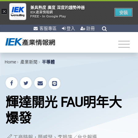
兼具熱度 廣度 深度的趨勢神器
×
安裝
IEK產業情報網
FREE - In Google Play
客服專區
登入
註冊
Home
產業新聞
半導體
輝達開光 FAU明年大
爆發
工商時報，簡威瑟、李娟萍／台北報導