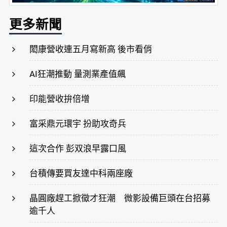
更多新聞
閎康營收連五月寫新高 後市看俏
AI狂潮推動 量測業產值飆
印能營收拚倍增
富采鼎元環宇 扮助攻奇兵
這次合作 彭双浪早露口風
台積傳要買友達中科兩座廠
晶圓廠趕工掀徵才狂潮 微影設備巨頭在台招募
逾千人