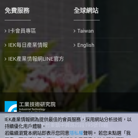
免費服務
全球網站
I卡會員專區
Taiwan
IEK每日產業情報
English
IEK產業情報網LINE官方
版權所有 © 工業技術研究院 產業科技國際策略發展所
IEK產業情報網為提供最佳的會員服務，採用網站分析技術，以
310 臺灣新竹縣竹東鎮中興路四段195號10館
持續優化用戶體驗。
+886-3-5912340
若繼續瀏覽本網站即表示您同意
隱私權
聲明。 若您未點選「我