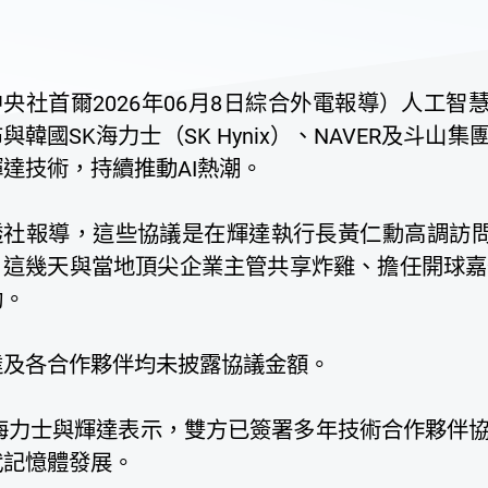
央社首爾2026年06月8日綜合外電報導）人工智慧（
與韓國SK海力士（SK Hynix）、NAVER及斗
達技術，持續推動AI熱潮。
透社報導，這些協議是在輝達執行長黃仁勳高調訪問
，這幾天與當地頂尖企業主管共享炸雞、擔任開球嘉
動。
達及各合作夥伴均未披露協議金額。
K海力士與輝達表示，雙方已簽署多年技術合作夥伴協
代記憶體發展。