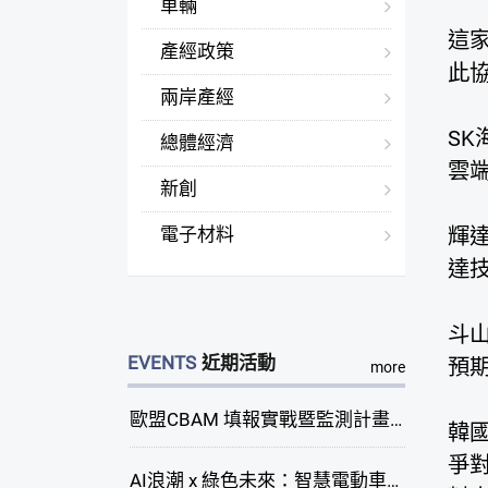
車輛
這
產經政策
此
兩岸產經
SK
總體經濟
雲端
新創
電子材料
輝達
達技
斗山
EVENTS
近期活動
預
more
歐盟CBAM 填報實戰暨監測計畫說明會(臺中場)
韓
爭對
AI浪潮 x 綠色未來：智慧電動車新商機研討會