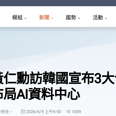
模組
新聞
趨勢
活動
黃仁勳訪韓國宣布3
布局AI資料中心
中央社，
2026/6/9 上午6:50
1659