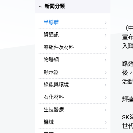
新聞分類
半導體
（中
資通訊
宣布
入輝
零組件及材料
物聯網
路
顯示器
後
活
綠能與環境
石化材料
輝
生技醫療
S
機械
世