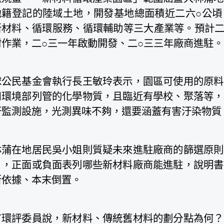
地籍登記的陸域土地，開發基地總面積近二六○公頃
新材料、循環服務、循環輔助等三大產業等。預計二
村作業，二○三一年啟動開發、二○三三年廠商進駐。
球公民基金會執行長王敏玲表示，園區可使用的原料
用環境部列管的化學物質，且臨近有學校、聚落等，
汙監測設施，光測異味不夠，還要涵蓋有害汙染物質
林蒲在地居民吳小姐則質疑未來進駐廠商的篩選原則
」，正面或負面表列哪些新材料廠商能進駐，說明書
所依據、本末倒置。
有環評委員說，新材料、傳統舊材料的劃分點為何？