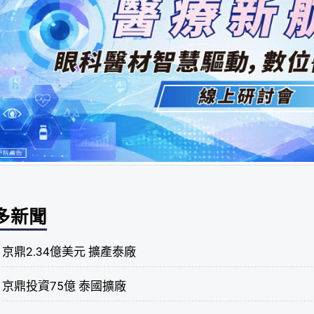
多新聞
京鼎2.34億美元 擴產泰廠
京鼎投資75億 泰國擴廠