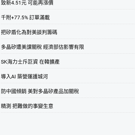
致新4.51元 可能再漲價
千附+77.5% 訂單滿載
把矽盾化為對美談判籌碼
多晶矽遭美課關稅 經濟部估影響有限
SK海力士斥巨資 在韓擴產
導入AI 築營運護城河
防中國傾銷 美對多晶矽產品加關稅
精測 把難做的事變生意