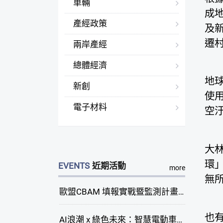
車輛
成
產經政策
及
遷
兩岸產經
總體經濟
地
新創
使
電子材料
空
大
環
EVENTS
近期活動
more
無
歐盟CBAM 填報實戰暨監測計畫說明會(臺中場)
也
AI浪潮 x 綠色未來：智慧電動車新商機研討會