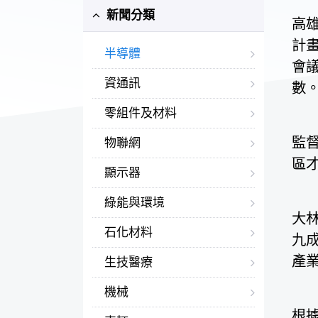
新聞分類
高
計
半導體
會
資通訊
數
零組件及材料
監
物聯網
區
顯示器
綠能與環境
大
石化材料
九
產
生技醫療
機械
根