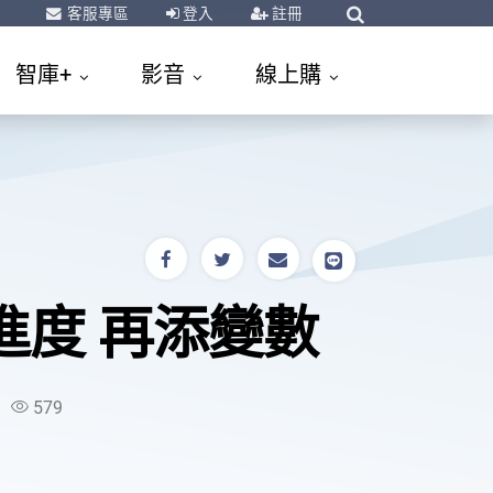
客服專區
登入
註冊
智庫+
影音
線上購
進度 再添變數
579