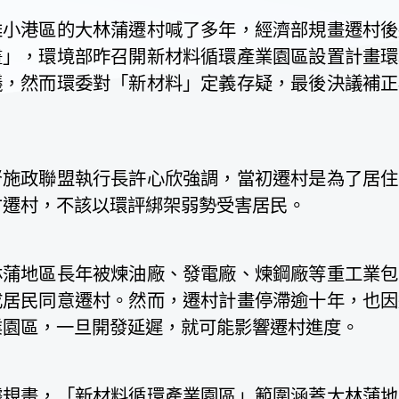
雄小港區的大林蒲遷村喊了多年，經濟部規畫遷村後
畫」，環境部昨召開新材料循環產業園區設置計畫環
議，然而環委對「新材料」定義存疑，最後決議補正
。
督施政聯盟執行長許心欣強調，當初遷村是為了居住
才遷村，不該以環評綁架弱勢受害居民。
林蒲地區長年被煉油廠、發電廠、煉鋼廠等重工業包
成居民同意遷村。然而，遷村計畫停滯逾十年，也因
業園區，一旦開發延遲，就可能影響遷村進度。
據規畫，「新材料循環產業園區」範圍涵蓋大林蒲地