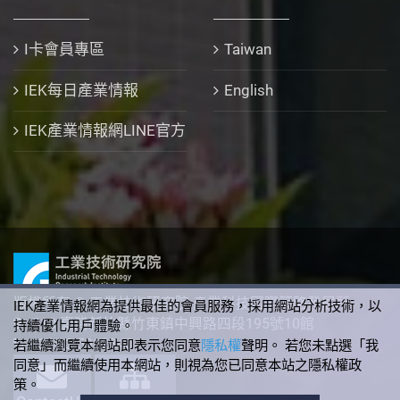
I卡會員專區
Taiwan
IEK每日產業情報
English
IEK產業情報網LINE官方
版權所有 © 工業技術研究院 產業科技國際策略發展所
IEK產業情報網為提供最佳的會員服務，採用網站分析技術，以
310 臺灣新竹縣竹東鎮中興路四段195號10館
持續優化用戶體驗。
+886-3-5912340
若繼續瀏覽本網站即表示您同意
隱私權
聲明。 若您未點選「我
同意」而繼續使用本網站，則視為您已同意本站之隱私權政
策。