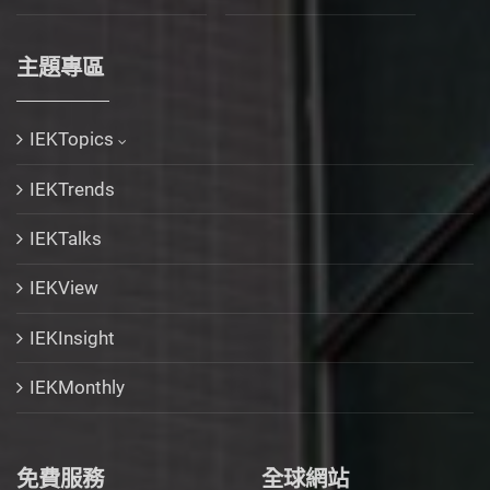
主題專區
IEKTopics
IEKTrends
IEKTalks
IEKView
IEKInsight
IEKMonthly
免費服務
全球網站