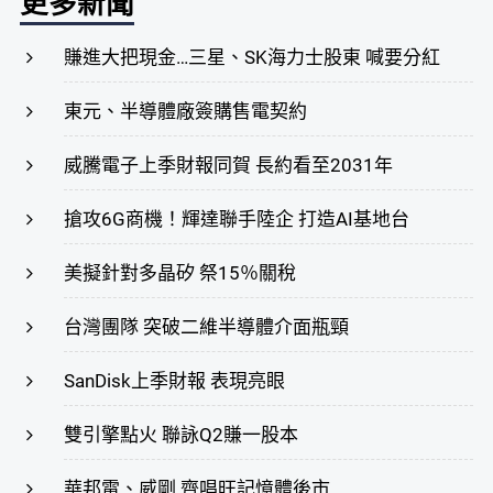
更多新聞
賺進大把現金…三星、SK海力士股東 喊要分紅
東元、半導體廠簽購售電契約
威騰電子上季財報同賀 長約看至2031年
搶攻6G商機！輝達聯手陸企 打造AI基地台
美擬針對多晶矽 祭15％關稅
台灣團隊 突破二維半導體介面瓶頸
SanDisk上季財報 表現亮眼
雙引擎點火 聯詠Q2賺一股本
華邦電、威剛 齊唱旺記憶體後市