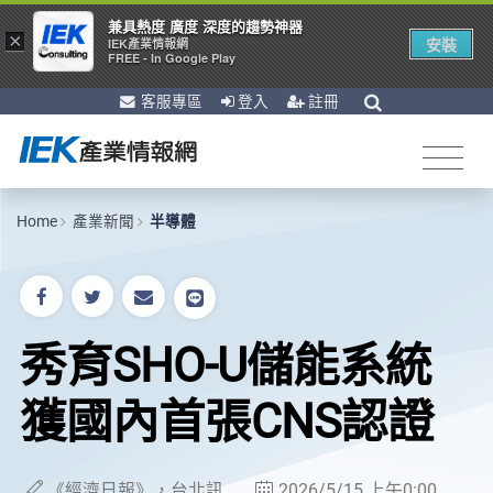
兼具熱度 廣度 深度的趨勢神器
×
安裝
IEK產業情報網
FREE - In Google Play
客服專區
登入
註冊
Home
產業新聞
半導體
秀育SHO-U儲能系統
獲國內首張CNS認證
《經濟日報》，台北訊
2026/5/15 上午0:00