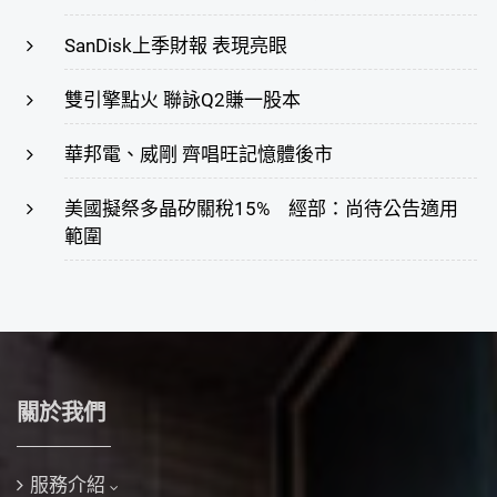
SanDisk上季財報 表現亮眼
雙引擎點火 聯詠Q2賺一股本
華邦電、威剛 齊唱旺記憶體後市
美國擬祭多晶矽關稅15% 經部：尚待公告適用
範圍
關於我們
服務介紹