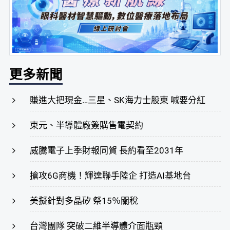
更多新聞
賺進大把現金…三星、SK海力士股東 喊要分紅
東元、半導體廠簽購售電契約
威騰電子上季財報同賀 長約看至2031年
搶攻6G商機！輝達聯手陸企 打造AI基地台
美擬針對多晶矽 祭15％關稅
台灣團隊 突破二維半導體介面瓶頸