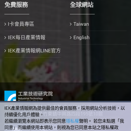
免費服務
全球網站
I卡會員專區
Taiwan
IEK每日產業情報
English
IEK產業情報網LINE官方
版權所有 © 工業技術研究院 產業科技國際策略發展所
IEK產業情報網為提供最佳的會員服務，採用網站分析技術，以
310 臺灣新竹縣竹東鎮中興路四段195號10館
持續優化用戶體驗。
+886-3-5912340
若繼續瀏覽本網站即表示您同意
隱私權
聲明。 若您未點選「我
同意」而繼續使用本網站，則視為您已同意本站之隱私權政