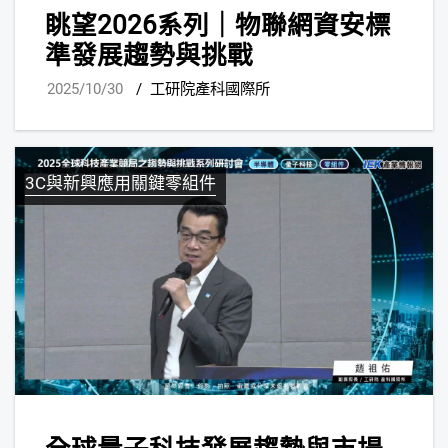
眺望2026系列｜物聯網資安標
準發展趨勢與挑戰
2025/10/30
/
工研院產科國際所
3C與新興應用關鍵零組件