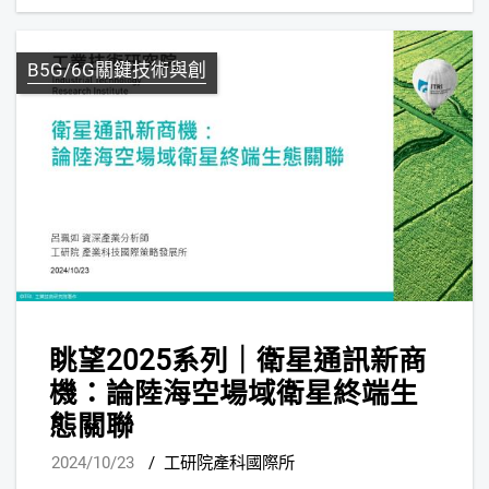
B5G/6G關鍵技術與創
眺望2025系列｜衛星通訊新商
機：論陸海空場域衛星終端生
態關聯
2024/10/23
/
工研院產科國際所