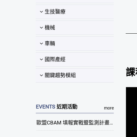
生技醫療
機械
車輛
國際產經
課
關鍵趨勢模組
EVENTS
近期活動
more
歐盟CBAM 填報實戰暨監測計畫說明會(臺中場)