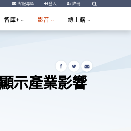
客服專區
登入
註冊
智庫+
影音
線上購
ed顯示產業影響