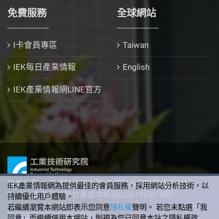
免費服務
全球網站
I卡會員專區
Taiwan
IEK每日產業情報
English
IEK產業情報網LINE官方
版權所有 © 工業技術研究院 產業科技國際策略發展所
IEK產業情報網為提供最佳的會員服務，採用網站分析技術，以
310 臺灣新竹縣竹東鎮中興路四段195號10館
持續優化用戶體驗。
+886-3-5912340
若繼續瀏覽本網站即表示您同意
隱私權
聲明。 若您未點選「我
同意」而繼續使用本網站，則視為您已同意本站之隱私權政