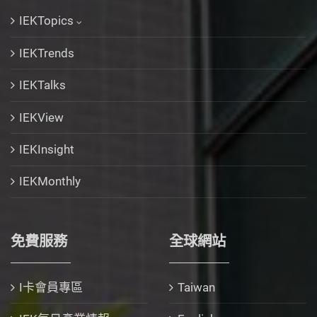
IEKTopics
IEKTrends
IEKTalks
IEKView
IEKInsight
IEKMonthly
免費服務
全球網站
I卡會員專區
Taiwan