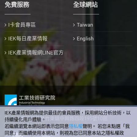
免費服務
全球網站
I卡會員專區
Taiwan
IEK每日產業情報
English
IEK產業情報網LINE官方
版權所有 © 工業技術研究院 產業科技國際策略發展所
IEK產業情報網為提供最佳的會員服務，採用網站分析技術，以
310 臺灣新竹縣竹東鎮中興路四段195號10館
持續優化用戶體驗。
+886-3-5912340
若繼續瀏覽本網站即表示您同意
隱私權
聲明。 若您未點選「我
同意」而繼續使用本網站，則視為您已同意本站之隱私權政