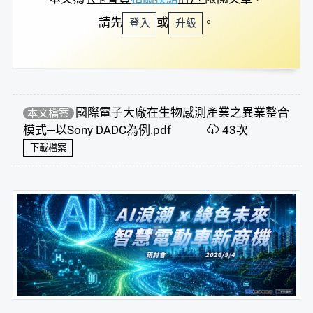
請先
或
。
登入
升級
國際電子大廠在生物感測產業之異業整合
本文檔案
模式─以Sony DADC為例.pdf
43次
下載檔案