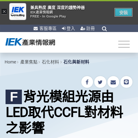
兼具熱度 廣度 深度的趨勢神器
×
安裝
IEK產業情報網
FREE - In Google Play
客服專區
登入
註冊
Home
產業焦點
石化材料
石化與新材料
背光模組光源由
F
LED取代CCFL對材料
之影響