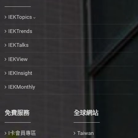
IEKTopics
IEKTrends
IEKTalks
IEKView
IEKInsight
IEKMonthly
免費服務
全球網站
I卡會員專區
Taiwan