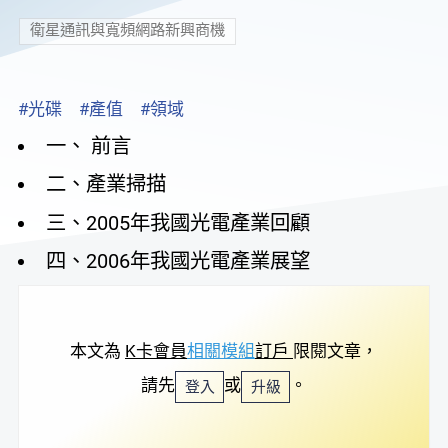
衛星通訊與寬頻網路新興商機
#光碟
#產值
#領域
一、 前言
二、產業掃描
三、2005年我國光電產業回顧
四、2006年我國光電產業展望
本文為
K卡會員
相關模組
訂戶
限閱文章，
請先
或
。
登入
升級