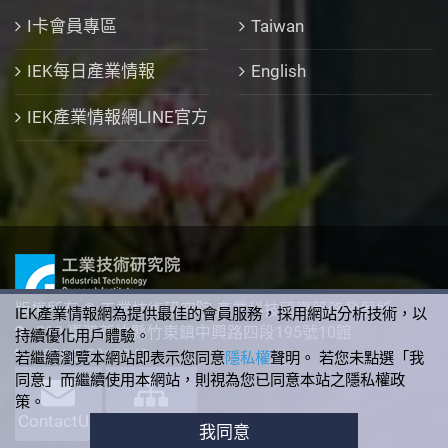
I卡會員專區
Taiwan
IEK每日產業情報
English
IEK產業情報網LINE官方
版權所有 © 工業技術研究院 產業科技國際策略發展所
IEK產業情報網為提供最佳的會員服務，採用網站分析技術，以
310 臺灣新竹縣竹東鎮中興路四段195號10館
持續優化用戶體驗。
+886-3-5912340
若繼續瀏覽本網站即表示您同意
隱私權
聲明。 若您未點選「我
同意」而繼續使用本網站，則視為您已同意本站之隱私權政
策。
ContactUs
SiteMap
我同意