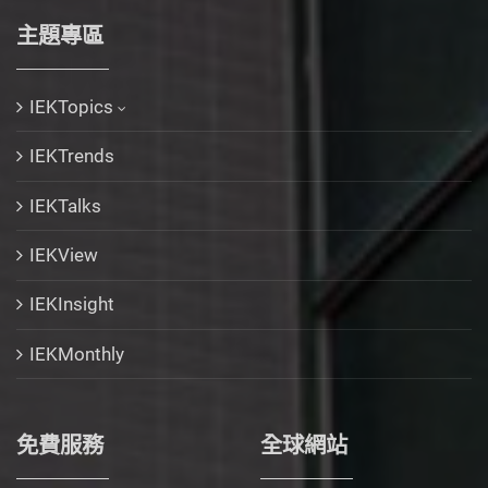
主題專區
IEKTopics
IEKTrends
IEKTalks
IEKView
IEKInsight
IEKMonthly
免費服務
全球網站