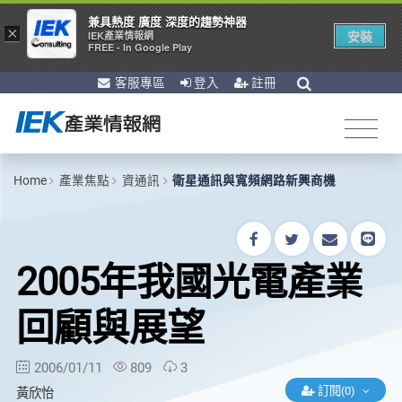
兼具熱度 廣度 深度的趨勢神器
×
安裝
IEK產業情報網
FREE - In Google Play
客服專區
登入
註冊
Home
產業焦點
資通訊
衛星通訊與寬頻網路新興商機
2005年我國光電產業
回顧與展望
2006/01/11
809
3
訂閱(0)
黃欣怡