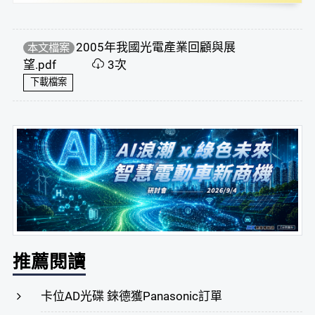
2005年我國光電產業回顧與展
本文檔案
望.pdf
3次
下載檔案
推薦閱讀
卡位AD光碟 錸德獲Panasonic訂單