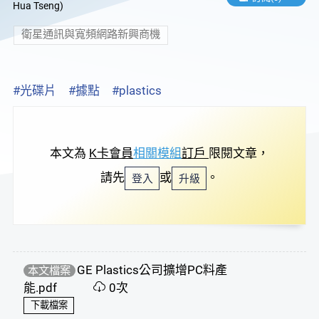
Hua Tseng)
衛星通訊與寬頻網路新興商機
#光碟片
#據點
#plastics
本文為
K卡會員
相關模組
訂戶
限閱文章，
請先
或
。
登入
升級
GE Plastics公司擴增PC料產
本文檔案
能.pdf
0次
下載檔案