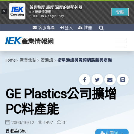
兼具熱度 廣度 深度的趨勢神器
×
安裝
IEK產業情報網
FREE - In Google Play
客服專區
登入
註冊
Home
產業焦點
資通訊
衛星通訊與寬頻網路新興商機
GE Plastics公司擴增
PC料產能
2000/10/12
1497
0
曾淑華(Shu-
訂閱(0)