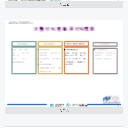
NO.2
NO.3