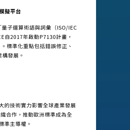
模擬平台
「量子運算術語與詞彙（ISO/IEC
自2017年啟動P7130計畫，
項目。標準化重點包括錯誤修正、
建構發展。
以強大的技術實力影響全球產業發展
等組織合作，推動歐洲標準成為全
取標準主導權。