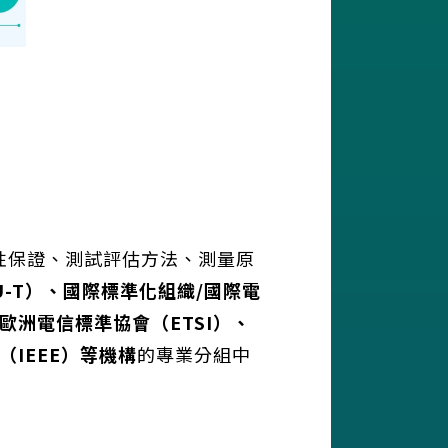
性保證、測試評估方法、測量原
U-T
）、國際標準化組織
/
國際電
歐洲電信標準協會（
ETSI
）、
（
IEEE
）等機構
的專業分組中