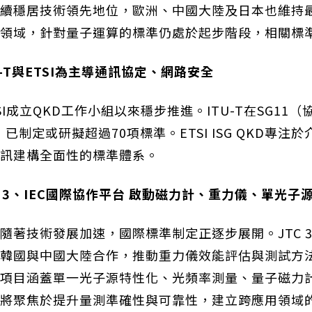
續穩居技術領先地位，歐洲、中國大陸及日本也維持
領域，針對量子運算的標準仍處於起步階段，相關標
-T
與
ETSI
為主導通訊協定、網路安全
SI成立QKD工作小組以來穩步推進。ITU-T在SG11
已制定或研擬超過70項標準。ETSI ISG QKD專
訊建構全面性的標準體系。
 3
、
IEC
國際協作平台
啟動磁力計、重力儀、單光子
著技術發展加速，國際標準制定正逐步展開。JTC 3
國與中國大陸合作，推動重力儀效能評估與測試方法標準
項目涵蓋單一光子源特性化、光頻率測量、量子磁力
將聚焦於提升量測準確性與可靠性，建立跨應用領域