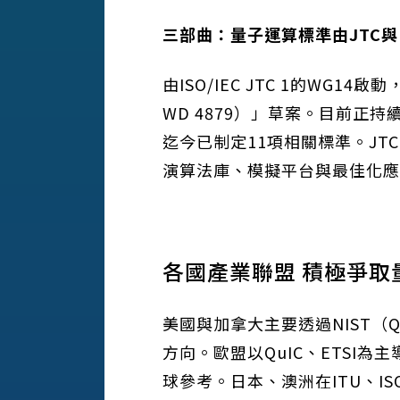
三部曲：量子運算標準由
JTC
與
由ISO/IEC JTC 1的WG
WD 4879）」草案。目前正持
迄今已制定11項相關標準。J
演算法庫、模擬平台與最佳化應
各國產業聯盟 積極爭取
美國與加拿大主要透過NIST（
方向。歐盟以QuIC、ETSI
球參考。日本、澳洲在ITU、