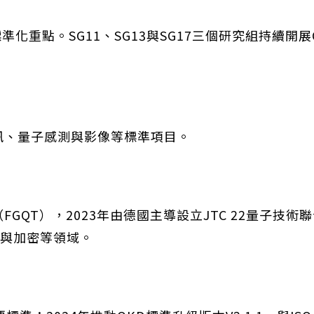
準化重點。SG11、SG13與SG17三個研究組持續開
通訊、量子感測與影像等標準項目。
FGQT），2023年由德國主導設立JTC 22量子技
與加密等領域。