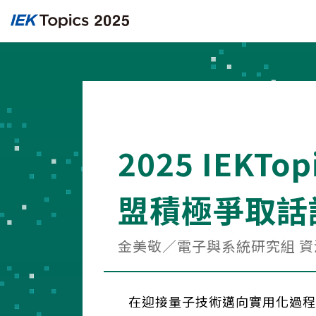
2025 IEK
盟積極爭取話
金美敬／電子與系統研究組 
在迎接量子技術邁向實用化過程