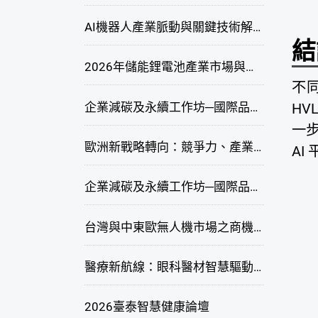
AI機器人產業脈動與關鍵技術解析研討會
結
2026年儲能鋰電池產業市場與技術發展線上研討會
不同
企業減碳及永續工作坊─國際品牌綠色供應鏈永續管理與實務演練(高雄場)
HV
一步
歐洲新戰略轉向：競爭力、產業自主與供應鏈重塑線上研討會
AI
企業減碳及永續工作坊─國際品牌綠色供應鏈永續管理與實務演練(臺北場)
台灣與中東歐無人機市場之商機與挑戰座談會
醫療新航線：眼科醫材智慧驅動，數位醫療落地布局線上研討會
2026臺泰智慧健康論壇