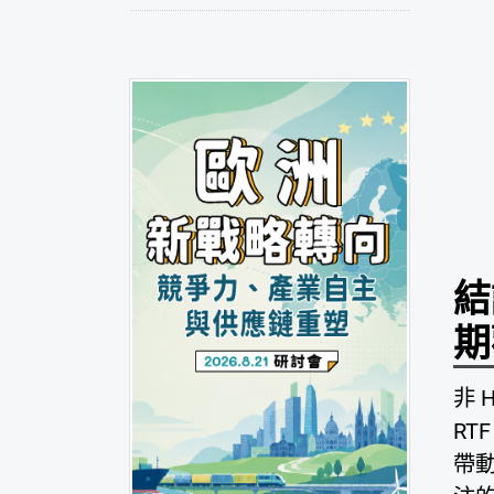
結
期
非 
RT
帶