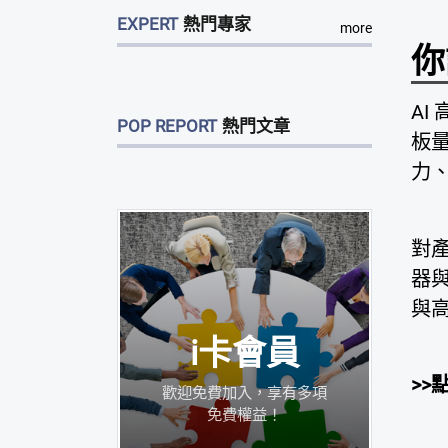
EXPERT
熱門專家
more
你
A
POP REPORT
熱門文章
板
力
對產
器
與
i卡會員
>>
歡迎免費加入，享有多項
免費權益！