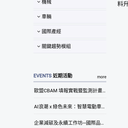
機械
料
車輛
國際產經
關鍵趨勢模組
EVENTS
近期活動
more
歐盟CBAM 填報實戰暨監測計畫說明會(臺中場)
AI浪潮 x 綠色未來：智慧電動車新商機研討會
企業減碳及永續工作坊─國際品牌綠色供應鏈永續管理與實務演練(臺中場)