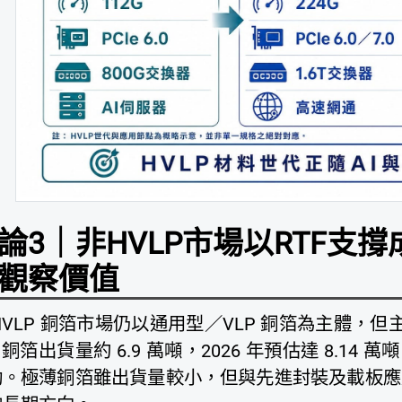
論3｜非HVLP市場以RTF支
觀察價值
HVLP 銅箔市場仍以通用型／VLP 銅箔為主體，但主要
F 銅箔出貨量約 6.9 萬噸，2026 年預估達 8.14
動。極薄銅箔雖出貨量較小，但與先進封裝及載板應用