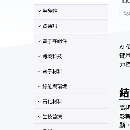
IE
半導體
高
資通訊
電子零組件
A
鍵基
跨域科技
力控
電子材料
綠能與環境
結
石化材料
高
影
生技醫療
顯