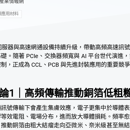
K產業情報網
頻應用材料
I 伺服器與高速網通設備持續升級，帶動高頻高速訊
礎。隨著 PCIe、交換器頻寬與 AI 平台世代演
制，正成為 CCL、PCB 與先進封裝應用的重要競
論1｜高頻傳輸推動銅箔低粗
頻訊號傳輸下會產生集膚效應，電子更集中於導體表
響等效電阻、電場分布，進而放大導體損耗。頻率愈
，推動銅箔由粗大結瘤走向亞微米、奈米級甚至無結