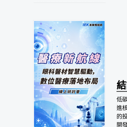
結
低
進
的
開