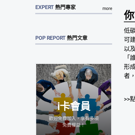
EXPERT
熱門專家
more
你
低
POP REPORT
熱門文章
可
以
「
形
者
>>
i卡會員
歡迎免費加入，享有多項
免費權益！