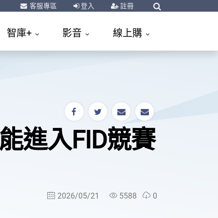
客服專區
登入
註冊
智庫+
影音
線上購
能進入FID競賽
2026/05/21
5588
0