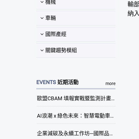
機械
輸部
納
車輛
國際產經
關鍵趨勢模組
EVENTS
近期活動
more
歐盟CBAM 填報實戰暨監測計畫說明會(臺中場)
AI浪潮 x 綠色未來：智慧電動車新商機研討會
企業減碳及永續工作坊─國際品牌綠色供應鏈永續管理與實務演練(臺中場)