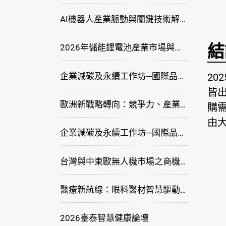
AI機器人產業脈動與關鍵技術解析研討會
結
2026年儲能鋰電池產業市場與技術發展線上研討會
企業減碳及永續工作坊─國際品牌綠色供應鏈永續管理與實務演練(高雄場)
20
皆
歐洲新戰略轉向：競爭力、產業自主與供應鏈重塑線上研討會
購
由
企業減碳及永續工作坊─國際品牌綠色供應鏈永續管理與實務演練(臺北場)
台灣與中東歐無人機市場之商機與挑戰座談會
醫療新航線：眼科醫材智慧驅動，數位醫療落地布局線上研討會
2026臺泰智慧健康論壇