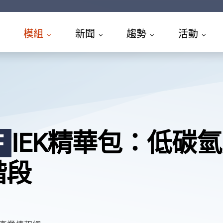
模組
新聞
趨勢
活動
IEK精華包：低碳氫
F
階段