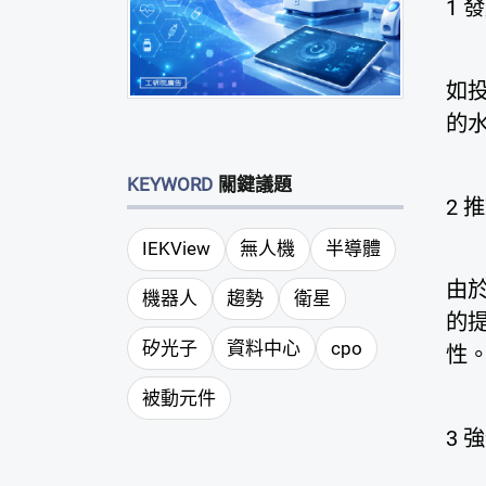
1
發
如
的
KEYWORD
關鍵議題
2
推
IEKView
無人機
半導體
由
機器人
趨勢
衛星
的
矽光子
資料中心
cpo
性
被動元件
3
強