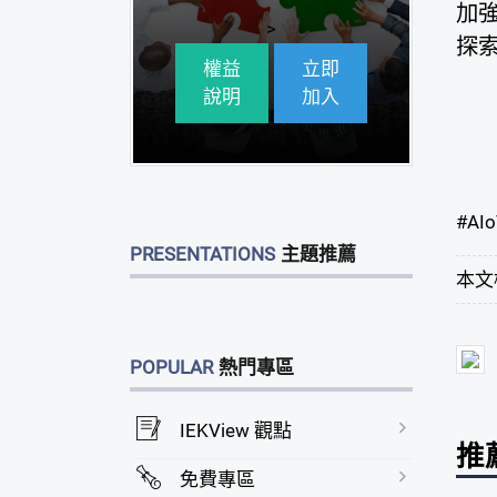
加強
>
探
權益
立即
說明
加入
#
AIo
PRESENTATIONS
主題推薦
本文
POPULAR
熱門專區
IEKView 觀點
推
免費專區