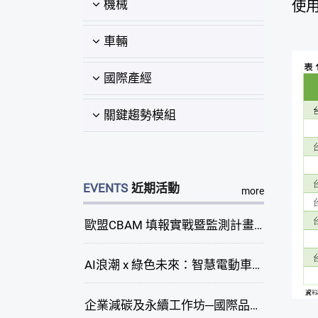
機械
使用
車輛
國際產經
關鍵趨勢模組
EVENTS
近期活動
more
歐盟CBAM 填報實戰暨監測計畫說明會(臺中場)
AI浪潮 x 綠色未來：智慧電動車新商機研討會
企業減碳及永續工作坊─國際品牌綠色供應鏈永續管理與實務演練(臺中場)