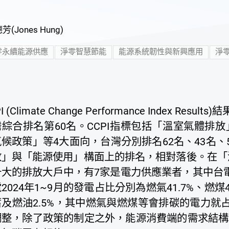
芳(Jones Hung)
零永續能源供應
淨零智慧節能
能源系統韌性與新興應用
淨
I (Climate Change Performance Index R
灣綜合排名第60名。CCPI指標包括「溫室氣體排
候政策」等4大面向，台灣分別排名62名、43名、
放」與「能源使用」構面上的排名，相對落後。在「溫
十大的排放大戶中，有7家是電力供應業者，其中台
2024年1~9月的發電占比分別為燃氣41.7%、燃煤40
及燃油2.5%，其中燃氣與燃煤等會排碳的電力就占
調整，除了政策的制定之外，能源消費端的需求結構