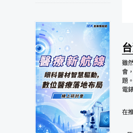
台
雖然
會，
題
電
在推