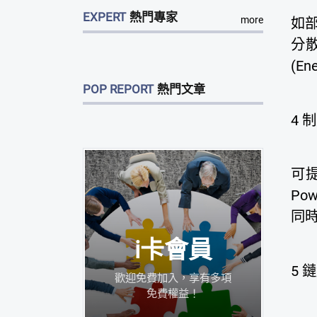
EXPERT
熱門專家
more
如
分
(En
POP REPORT
熱門文章
4
制
可
Po
同時
i卡會員
5
鏈
歡迎免費加入，享有多項
免費權益！