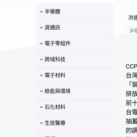
半導體
洪德
資通訊
淨
電子零組件
跨域科技
CCP
台
電子材料
「氣
綠能與環境
排
前
石化材料
台電
抽蓄
生技醫療
的