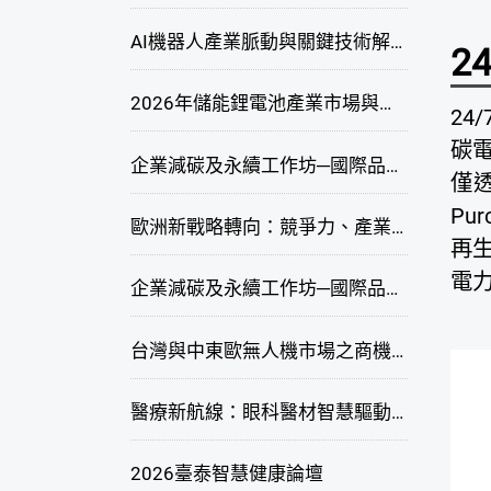
AI機器人產業脈動與關鍵技術解析研討會
2
2026年儲能鋰電池產業市場與技術發展線上研討會
24
碳
企業減碳及永續工作坊─國際品牌綠色供應鏈永續管理與實務演練(高雄場)
僅透
Pu
歐洲新戰略轉向：競爭力、產業自主與供應鏈重塑線上研討會
再生
電
企業減碳及永續工作坊─國際品牌綠色供應鏈永續管理與實務演練(臺北場)
台灣與中東歐無人機市場之商機與挑戰座談會
醫療新航線：眼科醫材智慧驅動，數位醫療落地布局線上研討會
2026臺泰智慧健康論壇