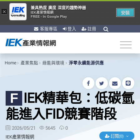
兼具熱度 廣度 深度的趨勢神器
×
安裝
IEK產業情報網
FREE - In Google Play
客服專區
登入
註冊
Home
產業焦點
綠能與環境
淨零永續能源供應
IEK精華包：低碳氫
F
能進入FID競賽階段
2026/05/21
5645
0
訂閱(0)
IEK產業情報網