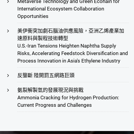
Metaverse Technology and Green Ecohain for
International Ecosystem Collaboration
Opportunities
美伊衝突加劇石腦油供應風險，亞洲乙烯產業加
速原料與製程技術轉型
U.S.-Iran Tensions Heighten Naphtha Supply
Risks, Accelerating Feedstock Diversification and
Process Innovation in Asia's Ethylene Industry
反壟斷 陸開罰五網路巨頭
氨裂解製氫的發展現況與挑戰
Ammonia Cracking for Hydrogen Production:
Current Progress and Challenges