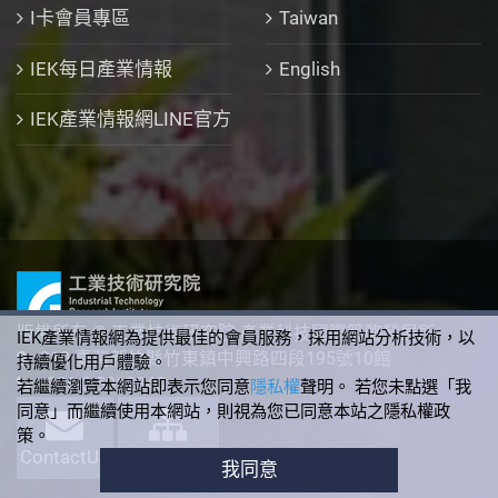
I卡會員專區
Taiwan
IEK每日產業情報
English
IEK產業情報網LINE官方
版權所有 © 工業技術研究院 產業科技國際策略發展所
IEK產業情報網為提供最佳的會員服務，採用網站分析技術，以
310 臺灣新竹縣竹東鎮中興路四段195號10館
持續優化用戶體驗。
+886-3-5912340
若繼續瀏覽本網站即表示您同意
隱私權
聲明。 若您未點選「我
同意」而繼續使用本網站，則視為您已同意本站之隱私權政
策。
ContactUs
SiteMap
我同意