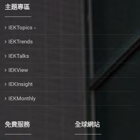
主題專區
IEKTopics
IEKTrends
IEKTalks
IEKView
IEKInsight
IEKMonthly
免費服務
全球網站