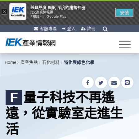
兼具熱度 廣度 深度的趨勢神器
×
安裝
IEK產業情報網
FREE - In Google Play
客服專區
登入
註冊
Home
產業焦點
石化材料
特化與綠色化學
量子科技不再遙
F
遠，從實驗室走進生
活