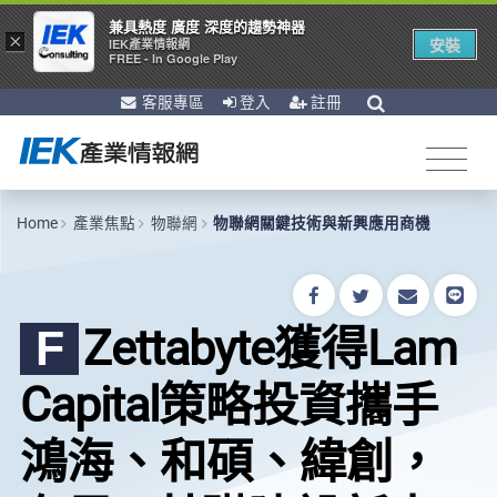
兼具熱度 廣度 深度的趨勢神器
×
安裝
IEK產業情報網
FREE - In Google Play
客服專區
登入
註冊
Home
產業焦點
物聯網
物聯網關鍵技術與新興應用商機
Zettabyte獲得Lam
F
Capital策略投資攜手
鴻海、和碩、緯創，