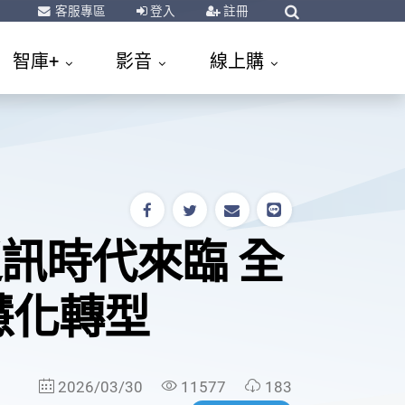
客服專區
登入
註冊
智庫+
影音
線上購
生通訊時代來臨 全
慧化轉型
2026/03/30
11577
183