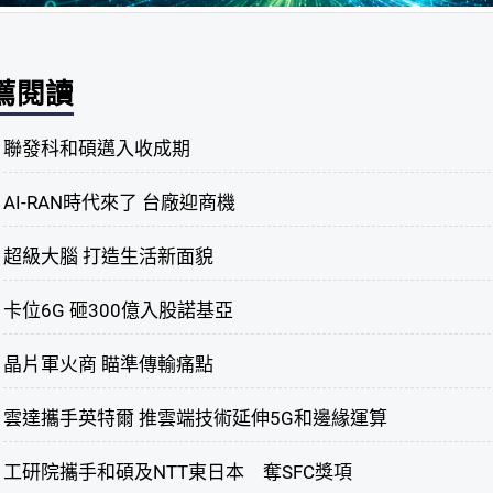
薦閱讀
聯發科和碩邁入收成期
AI-RAN時代來了 台廠迎商機
超級大腦 打造生活新面貌
卡位6G 砸300億入股諾基亞
晶片軍火商 瞄準傳輸痛點
雲達攜手英特爾 推雲端技術延伸5G和邊緣運算
工研院攜手和碩及NTT東日本 奪SFC獎項