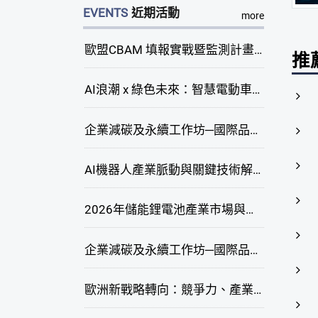
EVENTS
近期活動
more
歐盟CBAM 填報實戰暨監測計畫說明會(臺中場)
推
AI浪潮 x 綠色未來：智慧電動車新商機研討會
企業減碳及永續工作坊─國際品牌綠色供應鏈永續管理與實務演練(臺中場)
AI機器人產業脈動與關鍵技術解析研討會
2026年儲能鋰電池產業市場與技術發展線上研討會
企業減碳及永續工作坊─國際品牌綠色供應鏈永續管理與實務演練(高雄場)
歐洲新戰略轉向：競爭力、產業自主與供應鏈重塑線上研討會