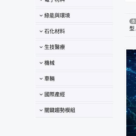
綠能與環境
本
型.
石化材料
生技醫療
機械
車輛
國際產經
關鍵趨勢模組