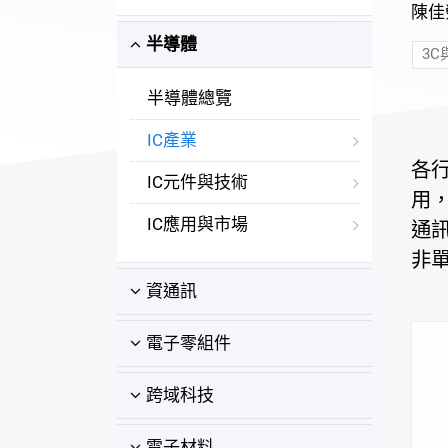
陳佳滎
半導體
3
半導體總覽
IC產業
各
IC元件與技術
用，
IC應用與市場
通訊
非
資通訊
電子零組件
跨域科技
電子材料