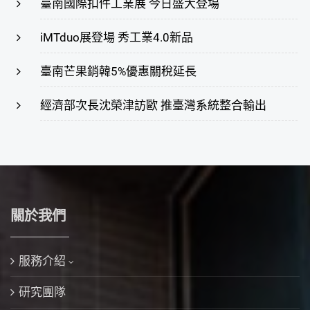
臺南國際扣件工業展 今日盛大登場
iMTduo展登場 秀工業4.0新品
臺南芒果銷韓5%優惠關稅延長
經濟部次長沈榮津訪歐 推臺灣系統整合輸出
關於我們
服務介紹
研究團隊