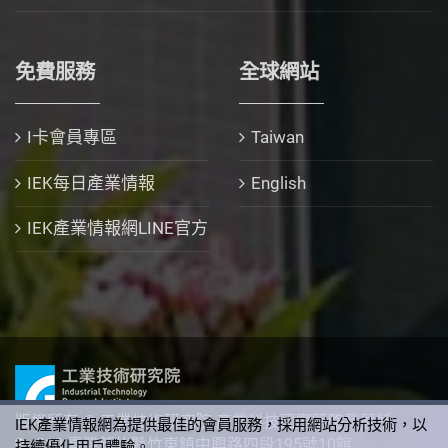
免費服務
全球網站
I卡會員專區
Taiwan
IEK每日產業情報
English
IEK產業情報網LINE官方
版權所有 © 工業技術研究院 產業科技國際策略發展所
IEK產業情報網為提供最佳的會員服務，採用網站分析技術，以
310 臺灣新竹縣竹東鎮中興路四段195號10館
持續優化用戶體驗。