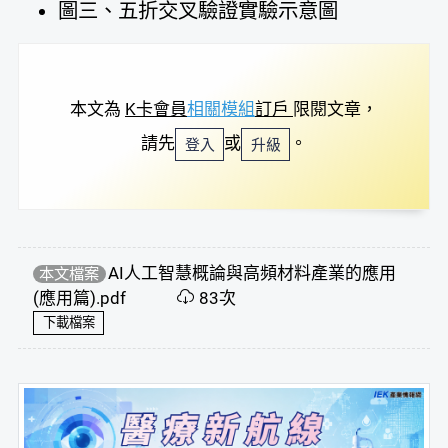
圖三、五折交叉驗證實驗示意圖
本文為
K卡會員
相關模組
訂戶
限閱文章，
請先
或
。
登入
升級
AI人工智慧概論與高頻材料產業的應用
本文檔案
(應用篇).pdf
83次
下載檔案