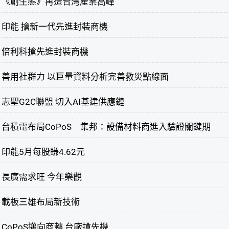
《創生態》再造台灣產業高峰
印能 搶新一代先進封裝商機
倍利科搶先進封裝商機
善用社群力 以巨量資料分析完善救災點線面
志聖G2C聯盟 切入AI基建供應鏈
台積電布局CoPoS 集邦：設備材料商進入驗證關鍵期
印能5月每股賺4.62元
長廣需求旺 今年樂觀
載板三雄布局新技術
CoPoS邁向商轉 台廠搶先機