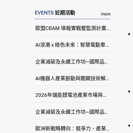
EVENTS
近期活動
more
歐盟CBAM 填報實戰暨監測計畫說明會(臺中場)
AI浪潮 x 綠色未來：智慧電動車新商機研討會
企業減碳及永續工作坊─國際品牌綠色供應鏈永續管理與實務演練(臺中場)
AI機器人產業脈動與關鍵技術解析研討會
2026年儲能鋰電池產業市場與技術發展線上研討會
企業減碳及永續工作坊─國際品牌綠色供應鏈永續管理與實務演練(高雄場)
歐洲新戰略轉向：競爭力、產業自主與供應鏈重塑線上研討會