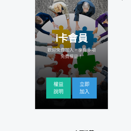
i卡會員
歡迎免費加入，享有多項
免費權益！
>
權益
立即
說明
加入