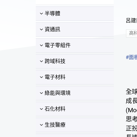
半導體
呂建興
資通訊
高
電子零組件
#面板級
跨域科技
電子材料
全
綠能與環境
成
石化材料
(M
思考
生技醫療
正