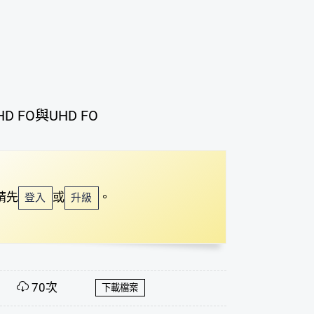
FO與UHD FO
請先
或
。
登入
升級
70次
下載檔案