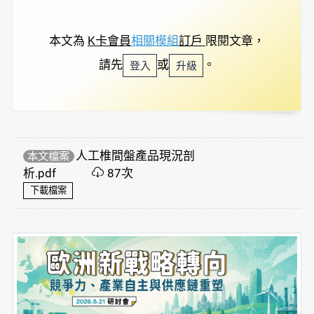
本文為
K卡會員
相關模組
訂戶
限閱文章，
請先
或
。
登入
升級
人工椎間盤產品現況剖
本文檔案
析.pdf
87次
下載檔案