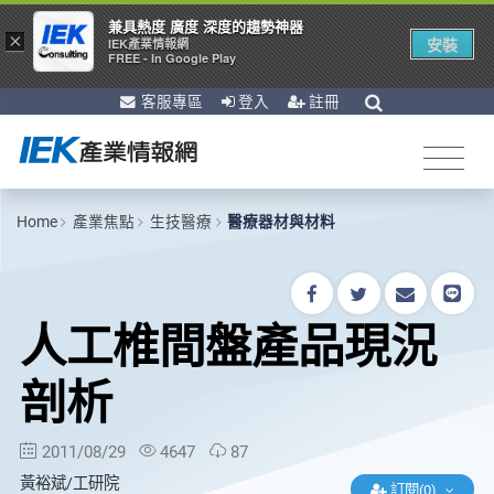
兼具熱度 廣度 深度的趨勢神器
×
安裝
IEK產業情報網
FREE - In Google Play
客服專區
登入
註冊
Home
產業焦點
生技醫療
醫療器材與材料
人工椎間盤產品現況
剖析
2011/08/29
4647
87
黃裕斌/工研院
訂閱(0)