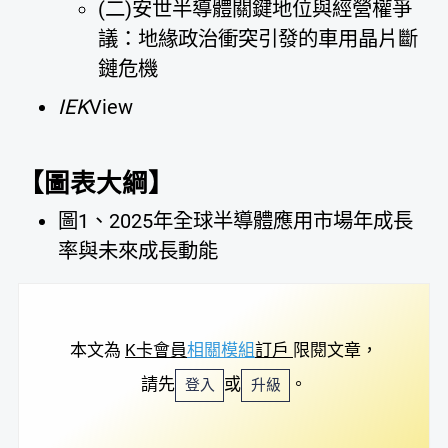
(二)安世半導體關鍵地位與經營權爭
議：地緣政治衝突引發的車用晶片斷
鏈危機
IEK
View
【圖表大綱】
圖1、2025年全球半導體應用市場年成長
率與未來成長動能
本文為
K卡會員
相關模組
訂戶
限閱文章，
請先
或
。
登入
升級