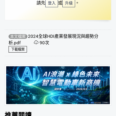
請先
或
。
登入
升級
2024全球HDI產業發展現況與趨勢分
本文檔案
析.pdf
90次
下載檔案
推薦閱讀