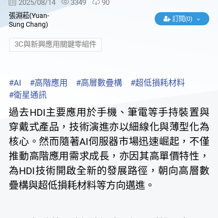
2025/08/14
3349
90
張淵菘(Yuan-
訂閱(0)
Sung Chang)
3C與新興應用關鍵零組件
#AI
#高階應用
#高層數疊構
#超低損耗材料
#衛星通訊
過去HDI主要應用於手機、筆電等手持裝置與
穿戴式產品，技術演進亦以細線化與薄型化為
核心。然而隨著AI伺服器市場迅速崛起，不僅
推動高階應用需求成長，亦因其高單價特性，
為HDI技術開啟全新的發展路徑，朝向高層數
疊構與超低損耗材料等方向邁進。